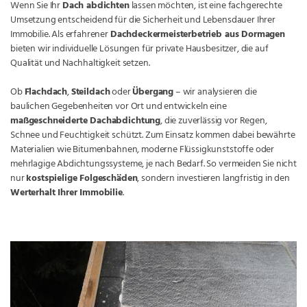
Wenn Sie Ihr
Dach abdichten
lassen möchten, ist eine fachgerechte
Umsetzung entscheidend für die Sicherheit und Lebensdauer Ihrer
Immobilie. Als erfahrener
Dachdeckermeisterbetrieb aus Dormagen
bieten wir individuelle Lösungen für private Hausbesitzer, die auf
Qualität und Nachhaltigkeit setzen.
Ob
Flachdach
,
Steildach
oder
Übergang
– wir analysieren die
baulichen Gegebenheiten vor Ort und entwickeln eine
maßgeschneiderte Dachabdichtung
, die zuverlässig vor Regen,
Schnee und Feuchtigkeit schützt. Zum Einsatz kommen dabei bewährte
Materialien wie Bitumenbahnen, moderne Flüssigkunststoffe oder
mehrlagige Abdichtungssysteme, je nach Bedarf. So vermeiden Sie nicht
nur
kostspielige Folgeschäden
, sondern investieren langfristig in den
Werterhalt Ihrer Immobilie
.