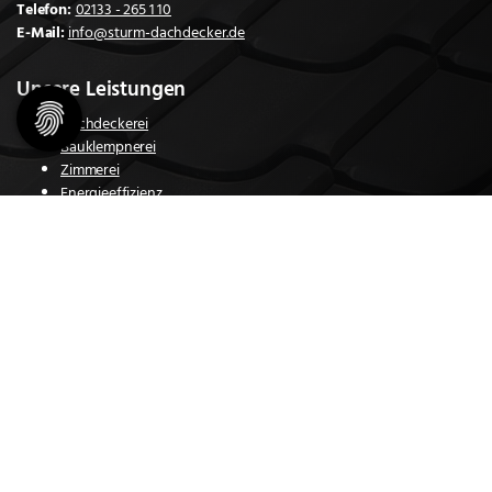
Telefon:
02133 - 265 1 10
E-Mail:
info@sturm-dachdecker.de
Unsere Leistungen
Dachdeckerei
Bauklempnerei
Zimmerei
Energieeffizienz
Wartung & Inspektion
Reparaturen & Sturmschäden
Autokranverleih
Velux-Fenster Konfigurator
Über uns
Jakob Sturm GmbH & Co. KG - Mit uns als Partner an ihrer Seite können
Architekten, private Bauherren und Hauseigentümer sich auf ein
starkes Dach verlassen.