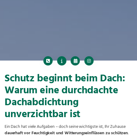
Schutz beginnt beim Dach:
Warum eine durchdachte
Dachabdichtung
unverzichtbar ist
Ein Dach hat viele Aufgaben – doch seine wichtigste ist, Ihr Zuhause
dauerhaft vor Feuchtigkeit und Witterungseinflüssen zu schützen
.