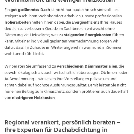
Wohnkomfort und weniger Heizkosten
Ein
gut gedämmtes Dach
ist nicht nur bautechnisch sinnvoll – es
steigert auch Ihren Wohnkomfort erheblich. Unsere professionellen
Isolierarbeiten
helfen Ihnen dabei, die Energieeffizienz Ihres Hauses
deutlich zu verbessern. Gerade im Dachbereich entweicht ohne
Dämmung viel Heizwärme, was zu
steigenden Energiekosten
führen
kann. Mit einer individuell geplanten Wärmedämmung sorgen wir
dafür, dass Ihr Zuhause im Winter angenehm warm und im Sommer
wohltuend kühl bleibt.
Wir beraten Sie umfassend zu
verschiedenen Dämmmaterialien
, die
sowohl ökologisch als auch wirtschaftlich überzeugen. Ob Innen- oder
Außendämmung – wir setzen Ihre Vorstellungen präzise um und
achten dabei auf höchste Ausführungsqualität. Damit leisten Sie nicht
nur einen Beitrag zum Klimaschutz, sondern profitieren auch dauerhaft
von
niedrigeren Heizkosten
.
Regional verankert, persönlich beraten –
Ihre Experten für Dachabdichtung in