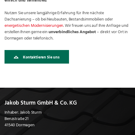
ehrlich und termintreu
.
Nutzen Sie unsere langjährige Erfahrung für Ihre nächste
Dachsanierung – ob bei Neubauten, Bestandsimmobilien oder
energetischen Modernisierungen
. Wir freuen uns auf Ihre Anfrage und
erstellen Ihnen gerne ein
unverbindliches Angebot
– direkt vor Ort in
Dormagen oder telefonisch.
Kontaktieren Sie uns
Jakob Sturm GmbH & Co. KG
Inhaber: Jakob Sturm
Benzstraße 21
41540 Dormagen