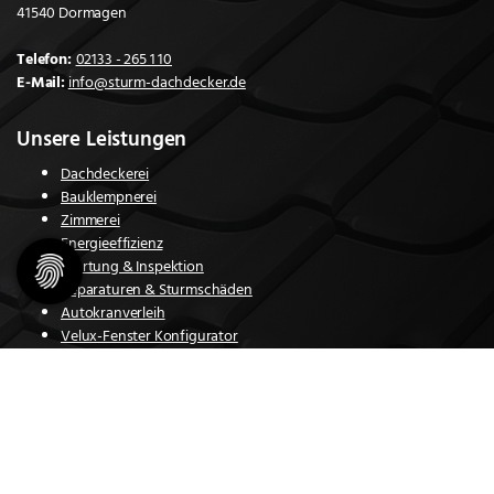
41540 Dormagen
Telefon:
02133 - 265 1 10
E-Mail:
info@sturm-dachdecker.de
Unsere Leistungen
Dachdeckerei
Bauklempnerei
Zimmerei
Energieeffizienz
Wartung & Inspektion
Reparaturen & Sturmschäden
Autokranverleih
Velux-Fenster Konfigurator
Über uns
Jakob Sturm GmbH & Co. KG - Mit uns als Partner an ihrer Seite können
Architekten, private Bauherren und Hauseigentümer sich auf ein