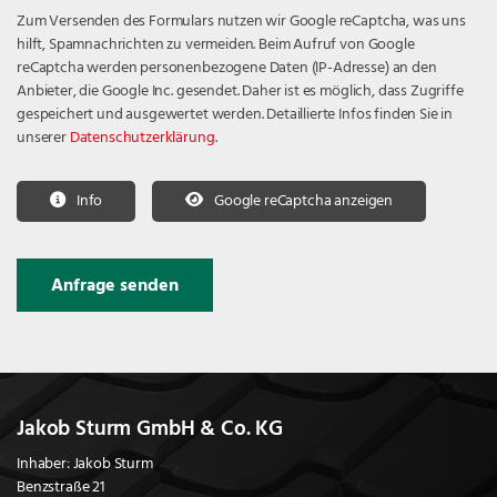
Zum Versenden des Formulars nutzen wir Google reCaptcha, was uns
hilft, Spamnachrichten zu vermeiden. Beim Aufruf von Google
reCaptcha werden personenbezogene Daten (IP-Adresse) an den
Anbieter, die Google Inc. gesendet. Daher ist es möglich, dass Zugriffe
gespeichert und ausgewertet werden. Detaillierte Infos finden Sie in
unserer
Datenschutzerklärung
.
Info
Google reCaptcha anzeigen
Jakob Sturm GmbH & Co. KG
Inhaber: Jakob Sturm
Benzstraße 21