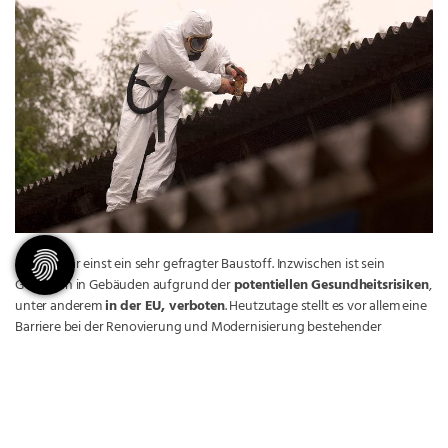
Asbest war einst ein sehr gefragter Baustoff. Inzwischen ist sein
Gebrauch in Gebäuden aufgrund der
potentiellen Gesundheitsrisiken
,
unter anderem
in der EU, verboten
. Heutzutage stellt es vor allem eine
Barriere bei der Renovierung und Modernisierung bestehender
Gebäude dar. Unser Team steht Ihnen gerne bei Fragen zu diesem
Thema zur Seite und übernimmt
die fachgerechte und
gesetzeskonforme Entsorgung
.