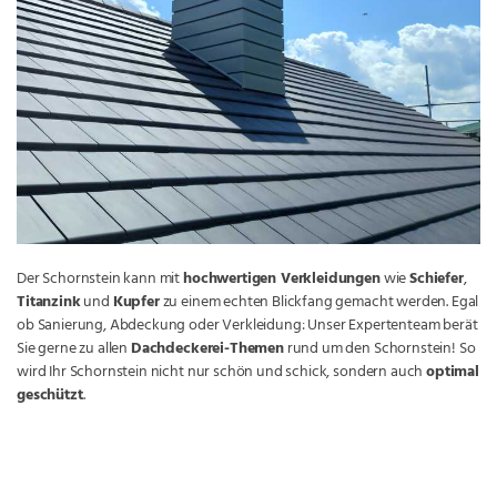
Der Schornstein kann mit
hochwertigen Verkleidungen
wie
Schiefer
,
Titanzink
und
Kupfer
zu einem echten Blickfang gemacht werden. Egal
ob Sanierung, Abdeckung oder Verkleidung: Unser Expertenteam berät
Sie gerne zu allen
Dachdeckerei-Themen
rund um den Schornstein! So
wird Ihr Schornstein nicht nur schön und schick, sondern auch
optimal
geschützt
.