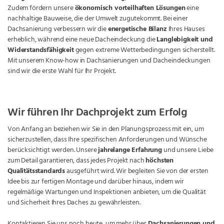
Zudem fördern unsere
ökonomisch vorteilhaften Lösungen
eine
nachhaltige Bauweise, die der Umwelt zugutekommt. Bei einer
Dachsanierung verbessern wir die
energetische Bilanz
Ihres Hauses
erheblich, während eine neue Dacheindeckung die
Langlebigkeit und
Widerstandsfähigkeit
gegen extreme Wetterbedingungen sicherstellt.
Mit unserem Know-how in Dachsanierungen und Dacheindeckungen
sind wir die erste Wahl für Ihr Projekt.
Wir führen Ihr Dachprojekt zum Erfolg
Von Anfang an beziehen wir Sie in den Planungsprozess mit ein, um
sicherzustellen, dass Ihre spezifischen Anforderungen und Wünsche
berücksichtigt werden. Unsere
jahrelange Erfahrung
und unsere Liebe
zum Detail garantieren, dass jedes Projekt nach
höchsten
Qualitätsstandards
ausgeführt wird. Wir begleiten Sie von der ersten
Idee bis zur fertigen Montage und darüber hinaus, indem wir
regelmäßige Wartungen und Inspektionen anbieten, um die Qualität
und Sicherheit Ihres Daches zu gewährleisten.
Kontaktieren Sie uns noch heute, um mehr über
Dachsanierungen und